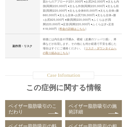
面からのアプローチ)231,000円 ●お尻242,000円 ●太もも内
側(両脚)220,000円 ●太もも外側(両脚)220,000円 ●太もも前
面(両脚)220,000円 ●太もも全体605,000円 ●太もも全体+膝
660,000円 ●太もも全体+お尻726,000円 ●太もも全体+膝
+お尻825,000円 ●膝(両脚)220,000円 ●ふくらはぎ(両
脚)220,000円 ●足首(両脚)220,000円 ●ふくらはぎ+足首
418,000円［
料金の詳細はこちら
］
術後には内出血や浮腫み、硬縮（皮膚のツッパリ感）、疼
痛などが出現します。その他にも何か経過で不安を感じた
副作用・リスク
場合はすぐにご連絡ください。［
リスク・ダウンタイムへ
の取り組みはこちら
］
この症例に関する情報
ベイザー脂肪吸引のこ
ベイザー脂肪吸引の施
だわり
術詳細
ベイザー脂肪吸引の料
ベイザー脂肪吸引の相