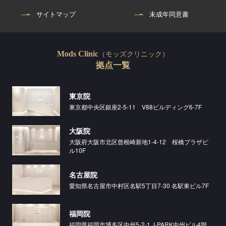
サイトマップ
未成年同意書
（モッズクリニック）
Mods Clinic
拠点一覧
東京院
東京都中央区銀座2-5-11 V88ビルディング6-7F
大阪院
大阪府大阪市北区曾根崎新地1-4-12 桜橋プラザビ
ル10F
名古屋院
愛知県名古屋市中村区名駅5丁目7-30 名駅東ビル7F
福岡院
福岡県福岡市博多区中州5-2-1 J-PARK中州ビル4階