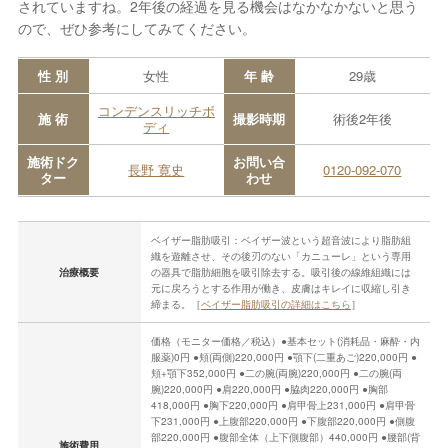
されていますね。2年後の経過を見る機会はなかなかないと思う
ので、ぜひ参考にしてみてください。
性 別
女性
年 齢
29歳
コンデンスリッチボ
施 術
撮影時期
術後2年後
ディ
施術ドク
お問い合
長野 寛史
0120-092-070
ター
わせ
ベイザー脂肪吸引：ベイザー波という超音波により脂肪組
織を遊離させ、その後刃のない「カニューレ」という専用
治療概要
の器具で脂肪細胞を吸引除去する。吸引後の線維組織には
元に戻ろうとする作用が働き、皮膚はキレイに収縮し引き
締まる。［
ベイザー脂肪吸引の詳細はこちら
］
価格（モニター価格／税込）●基本セット(消耗品・麻酔・内
服薬)0円 ●頬(両側)220,000円 ●顎下(二重あご)220,000円 ●
頬+顎下352,000円 ●二の腕(両腕)220,000円 ●二の腕(両
腕)220,000円 ●肩220,000円 ●脇肉220,000円 ●胸部
418,000円 ●胸下220,000円 ●肩甲骨上231,000円 ●肩甲骨
下231,000円 ●上腹部220,000円 ●下腹部220,000円 ●側腹
部220,000円 ●腹部全体（上下側腹部）440,000円 ●腰部(背
施術費用