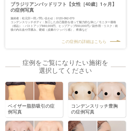
ブラジリアンバッドリフト【女性［40歳］1ヶ月】
の症例写真
施術者：松元宗一郎／問い合わせ：0120-092-070
コンデンスリッチボディ：加工した自己脂肪を使って魅力的な体に／モニター価格
（税込）：バストアップ660,000円、ヒップアップ550,000円／副作用・リスク：術
後の内出血や浮腫み、硬縮（皮膚のツッパリ感）、疼痛など
この症例の詳細はこちら
症例をご覧になりたい施術を
選択してください
ベイザー脂肪吸引の症
コンデンスリッチ豊胸
例写真
の症例写真