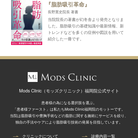
『脂肪吸引革命』
長野寛史院長 著書
当院院長の著書が幻冬舎より発売となりま
した。脂肪吸引の基礎知識や最新情報、新
トレンドなどを多くの症例や図説を用いて
紹介した一冊です。
Mods Clinic（モッズクリニック）福岡院公式サイト
患者様の為になる選択肢を選ぶ。
「患者様ファースト」は私たちMods Clinic福岡院のモットーです。
当院は脂肪吸引や豊胸手術などの脂肪に関する施術にサービスを絞り、
独自の手法やケアにより脂肪吸引技術の発展を目指しています。
クリニックについて
診療内容一覧