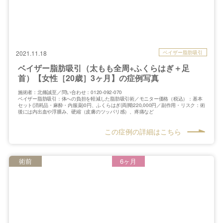
ベイザー脂肪吸引
2021.11.18
ベイザー脂肪吸引（太もも全周+ふくらはぎ＋足
首）【女性［20歳］3ヶ月】の症例写真
施術者：北條誠至／問い合わせ：0120-092-070
ベイザー脂肪吸引：体への負担を軽減した脂肪吸引術／モニター価格（税込）：基本
セット(消耗品・麻酔・内服薬)0円、ふくらはぎ(両脚)220,000円／副作用・リスク：術
後には内出血や浮腫み、硬縮（皮膚のツッパリ感）、疼痛など
この症例の詳細はこちら
術前
6ヶ月