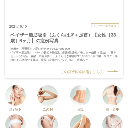
ベイザー脂肪吸引
2021.10.10
ベイザー脂肪吸引（ふくらはぎ＋足首）【女性［38
歳］6ヶ月】の症例写真
施術者：長野寛史／問い合わせ：0120-092-070
ベイザー脂肪吸引：体への負担を軽減した脂肪吸引術／モニター価格（税込）：基本
セット(消耗品・麻酔・内服薬)0円、ふくらはぎ(両脚)220,000円／副作用・リスク：術
後には内出血や浮腫み、硬縮（皮膚のツッパリ感）、疼痛など
この症例の詳細はこちら
頬+顎下
二の腕
お腹
腰・背中