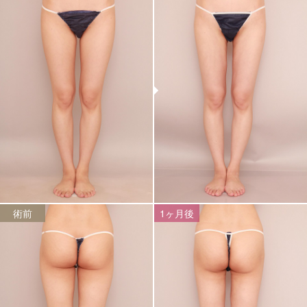
術前
1ヶ月後