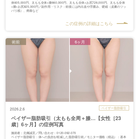
体605,000円、太もも全体+膝660,000円、太もも全体+お尻726,000円、太もも全体
+膝+お尻825,000円／副作用・リスク：術後には内出血や浮腫み、硬縮（皮膚のツッ
パリ感）、疼痛など
この症例の詳細はこちら
術前
6ヶ月
ベイザー脂肪吸引
2026.2.6
ベイザー脂肪吸引（太もも全周＋膝…【女性［23
歳］6ヶ月】の症例写真
施術者：北條誠至／問い合わせ：0120-092-070
ベイザー脂肪吸引：体への負担を軽減した脂肪吸引術／モニター価格（税込）：基本