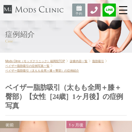
症例紹介
Mods Clinic（モッズクリニック）福岡院TOP
診療内容一覧
脂肪吸引
ベイザー脂肪吸引の症例写真一覧
ベイザー脂肪吸引（太もも全周＋膝＋臀部）の症例紹介
ベイザー脂肪吸引（太もも全周＋膝＋
臀部）【女性［24歳］1ヶ月後】の症例
写真
術前
1ヶ月後