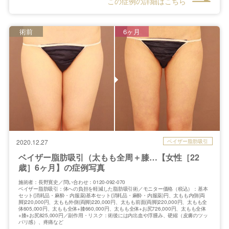
この症例の詳細はこちら
術前
6ヶ月
ベイザー脂肪吸引
2020.12.27
ベイザー脂肪吸引（太もも全周＋膝…【女性［22
歳］6ヶ月】の症例写真
施術者：長野寛史／問い合わせ：0120-092-070
ベイザー脂肪吸引：体への負担を軽減した脂肪吸引術／モニター価格（税込）：基本
セット(消耗品・麻酔・内服薬)基本セット(消耗品・麻酔・内服薬)円、太もも内側(両
脚)220,000円、太もも外側(両脚)220,000円、太もも前面(両脚)220,000円、太もも全
体605,000円、太もも全体+膝660,000円、太もも全体+お尻726,000円、太もも全体
+膝+お尻825,000円／副作用・リスク：術後には内出血や浮腫み、硬縮（皮膚のツッ
パリ感）、疼痛など