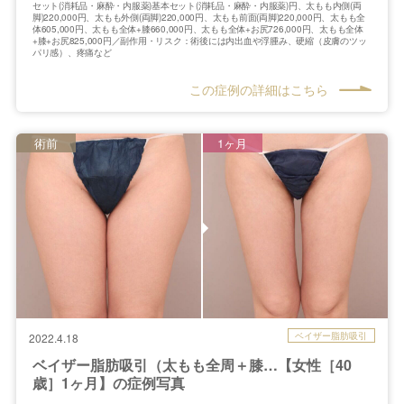
セット(消耗品・麻酔・内服薬)基本セット(消耗品・麻酔・内服薬)円、太もも内側(両
脚)220,000円、太もも外側(両脚)220,000円、太もも前面(両脚)220,000円、太もも全
体605,000円、太もも全体+膝660,000円、太もも全体+お尻726,000円、太もも全体
+膝+お尻825,000円／副作用・リスク：術後には内出血や浮腫み、硬縮（皮膚のツッ
パリ感）、疼痛など
この症例の詳細はこちら
術前
1ヶ月
ベイザー脂肪吸引
2022.4.18
ベイザー脂肪吸引（太もも全周＋膝…【女性［40
歳］1ヶ月】の症例写真