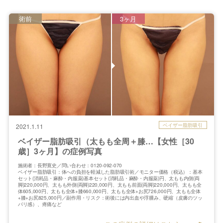
術前
3ヶ月
ベイザー脂肪吸引
2021.1.11
ベイザー脂肪吸引（太もも全周＋膝…【女性［30
歳］3ヶ月】の症例写真
施術者：長野寛史／問い合わせ：0120-092-070
ベイザー脂肪吸引：体への負担を軽減した脂肪吸引術／モニター価格（税込）：基本
セット(消耗品・麻酔・内服薬)基本セット(消耗品・麻酔・内服薬)円、太もも内側(両
脚)220,000円、太もも外側(両脚)220,000円、太もも前面(両脚)220,000円、太もも全
体605,000円、太もも全体+膝660,000円、太もも全体+お尻726,000円、太もも全体
+膝+お尻825,000円／副作用・リスク：術後には内出血や浮腫み、硬縮（皮膚のツッ
パリ感）、疼痛など