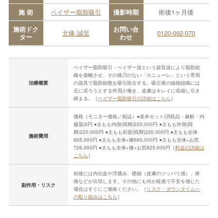
施 術
ベイザー脂肪吸引
撮影時期
術後1ヶ月後
施術ドク
お問い合
北條 誠至
0120-092-070
ター
わせ
ベイザー脂肪吸引：ベイザー波という超音波により脂肪組
織を遊離させ、その後刃のない「カニューレ」という専用
治療概要
の器具で脂肪細胞を吸引除去する。吸引後の線維組織には
元に戻ろうとする作用が働き、皮膚はキレイに収縮し引き
締まる。［
ベイザー脂肪吸引の詳細はこちら
］
価格（モニター価格／税込）●基本セット(消耗品・麻酔・内
服薬)0円 ●太もも内側(両脚)220,000円 ●太もも外側(両
脚)220,000円 ●太もも前面(両脚)220,000円 ●太もも全体
施術費用
605,000円 ●太もも全体+膝660,000円 ●太もも全体+お尻
726,000円 ●太もも全体+膝+お尻825,000円［
料金の詳細は
こちら
］
術後には内出血や浮腫み、硬縮（皮膚のツッパリ感）、疼
痛などが出現します。その他にも何か経過で不安を感じた
副作用・リスク
場合はすぐにご連絡ください。［
リスク・ダウンタイムへ
の取り組みはこちら
］