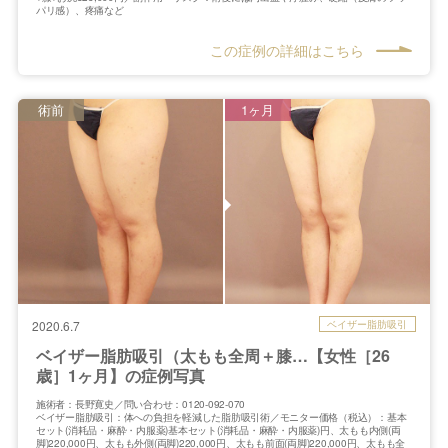
パリ感）、疼痛など
この症例の詳細はこちら
術前
1ヶ月
ベイザー脂肪吸引
2020.6.7
ベイザー脂肪吸引（太もも全周＋膝…【女性［26
歳］1ヶ月】の症例写真
施術者：長野寛史／問い合わせ：0120-092-070
ベイザー脂肪吸引：体への負担を軽減した脂肪吸引術／モニター価格（税込）：基本
セット(消耗品・麻酔・内服薬)基本セット(消耗品・麻酔・内服薬)円、太もも内側(両
脚)220,000円、太もも外側(両脚)220,000円、太もも前面(両脚)220,000円、太もも全