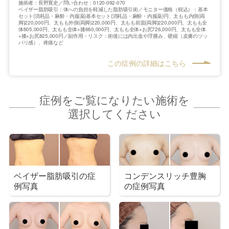
施術者：長野寛史／問い合わせ：0120-092-070
ベイザー脂肪吸引：体への負担を軽減した脂肪吸引術／モニター価格（税込）：基本
セット(消耗品・麻酔・内服薬)基本セット(消耗品・麻酔・内服薬)円、太もも内側(両
脚)220,000円、太もも外側(両脚)220,000円、太もも前面(両脚)220,000円、太もも全
体605,000円、太もも全体+膝660,000円、太もも全体+お尻726,000円、太もも全体
+膝+お尻825,000円／副作用・リスク：術後には内出血や浮腫み、硬縮（皮膚のツッ
パリ感）、疼痛など
この症例の詳細はこちら
症例をご覧になりたい施術を
選択してください
ベイザー脂肪吸引の症
コンデンスリッチ豊胸
例写真
の症例写真