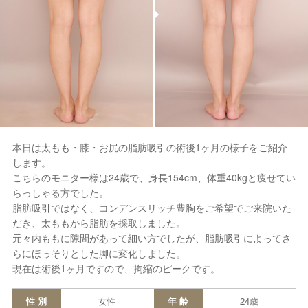
本日は太もも・膝・お尻の脂肪吸引の術後1ヶ月の様子をご紹介
します。
こちらのモニター様は24歳で、身長154cm、体重40kgと痩せてい
らっしゃる方でした。
脂肪吸引ではなく、コンデンスリッチ豊胸をご希望でご来院いた
だき、太ももから脂肪を採取しました。
元々内ももに隙間があって細い方でしたが、脂肪吸引によってさ
らにほっそりとした脚に変化しました。
現在は術後1ヶ月ですので、拘縮のピークです。
性 別
女性
年 齢
24歳