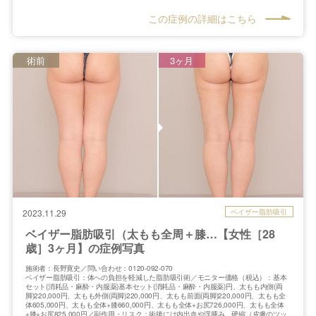
この症例の詳細はこちら
術前
3ヶ月
ベイザー脂肪吸引
2023.11.29
ベイザー脂肪吸引（太もも全周＋膝…【女性［28
歳］3ヶ月】の症例写真
施術者：長野寛史／問い合わせ：0120-092-070
ベイザー脂肪吸引：体への負担を軽減した脂肪吸引術／モニター価格（税込）：基本
セット(消耗品・麻酔・内服薬)基本セット(消耗品・麻酔・内服薬)円、太もも内側(両
脚)220,000円、太もも外側(両脚)220,000円、太もも前面(両脚)220,000円、太もも全
体605,000円、太もも全体+膝660,000円、太もも全体+お尻726,000円、太もも全体
+膝+お尻825,000円／副作用・リスク：術後には内出血や浮腫み、硬縮（皮膚のツッ