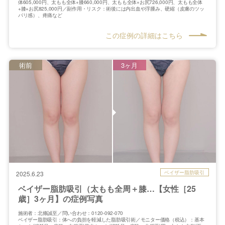
体605,000円、太もも全体+膝660,000円、太もも全体+お尻726,000円、太もも全体
+膝+お尻825,000円／副作用・リスク：術後には内出血や浮腫み、硬縮（皮膚のツッ
パリ感）、疼痛など
この症例の詳細はこちら
術前
3ヶ月
ベイザー脂肪吸引
2025.6.23
ベイザー脂肪吸引（太もも全周＋膝…【女性［25
歳］3ヶ月】の症例写真
施術者：北條誠至／問い合わせ：0120-092-070
ベイザー脂肪吸引：体への負担を軽減した脂肪吸引術／モニター価格（税込）：基本