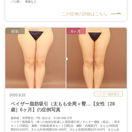
パリ感）、疼痛など
この症例の詳細はこちら
術前
6ヶ月
ベイザー脂肪吸引
2020.9.22
ベイザー脂肪吸引（太もも全周＋臀…【女性［28
歳］6ヶ月】の症例写真
施術者：長野寛史／問い合わせ：0120-092-070
ベイザー脂肪吸引：体への負担を軽減した脂肪吸引術／モニター価格（税込）：基本
セット(消耗品・麻酔・内服薬)基本セット(消耗品・麻酔・内服薬)円、太もも内側(両
脚)220,000円、太もも外側(両脚)220,000円、太もも前面(両脚)220,000円、太もも全