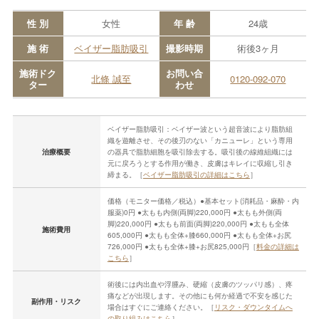
性 別
女性
年 齢
24歳
施 術
ベイザー脂肪吸引
撮影時期
術後3ヶ月
施術ドク
お問い合
北條 誠至
0120-092-070
ター
わせ
ベイザー脂肪吸引：ベイザー波という超音波により脂肪組
織を遊離させ、その後刃のない「カニューレ」という専用
治療概要
の器具で脂肪細胞を吸引除去する。吸引後の線維組織には
元に戻ろうとする作用が働き、皮膚はキレイに収縮し引き
締まる。［
ベイザー脂肪吸引の詳細はこちら
］
価格（モニター価格／税込）●基本セット(消耗品・麻酔・内
服薬)0円 ●太もも内側(両脚)220,000円 ●太もも外側(両
脚)220,000円 ●太もも前面(両脚)220,000円 ●太もも全体
施術費用
605,000円 ●太もも全体+膝660,000円 ●太もも全体+お尻
726,000円 ●太もも全体+膝+お尻825,000円［
料金の詳細は
こちら
］
術後には内出血や浮腫み、硬縮（皮膚のツッパリ感）、疼
痛などが出現します。その他にも何か経過で不安を感じた
副作用・リスク
場合はすぐにご連絡ください。［
リスク・ダウンタイムへ
の取り組みはこちら
］