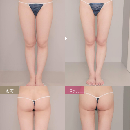
術前
3ヶ月