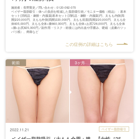
施術者：長野寛史／問い合わせ：0120-092-070
ベイザー脂肪吸引：体への負担を軽減した脂肪吸引術／モニター価格（税込）：基本
セット(消耗品・麻酔・内服薬)基本セット(消耗品・麻酔・内服薬)円、太もも内側(両
脚)220,000円、太もも外側(両脚)220,000円、太もも前面(両脚)220,000円、太もも全
体605,000円、太もも全体+膝660,000円、太もも全体+お尻726,000円、太もも全体
+膝+お尻825,000円／副作用・リスク：術後には内出血や浮腫み、硬縮（皮膚のツッ
パリ感）、疼痛など
この症例の詳細はこちら
術前
3ヶ月
ベイザー脂肪吸引
2022.11.21
ベイザー脂肪吸引（太もも全周＋膝…【女性［25