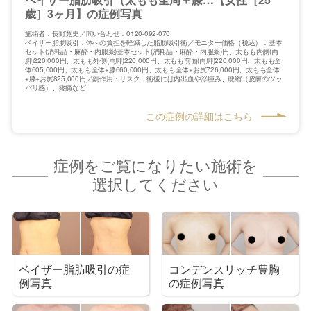
歳］3ヶ月】の症例写真
施術者：長野寛史／問い合わせ：0120-092-070
ベイザー脂肪吸引：体への負担を軽減した脂肪吸引術／モニター価格（税込）：基本
セット(消耗品・麻酔・内服薬)基本セット(消耗品・麻酔・内服薬)円、太もも内側(両
脚)220,000円、太もも外側(両脚)220,000円、太もも前面(両脚)220,000円、太もも全
体605,000円、太もも全体+膝660,000円、太もも全体+お尻726,000円、太もも全体
+膝+お尻825,000円／副作用・リスク：術後には内出血や浮腫み、硬縮（皮膚のツッ
パリ感）、疼痛など
この症例の詳細はこちら
症例をご覧になりたい施術を
選択してください
ベイザー脂肪吸引の症
コンデンスリッチ豊胸
例写真
の症例写真