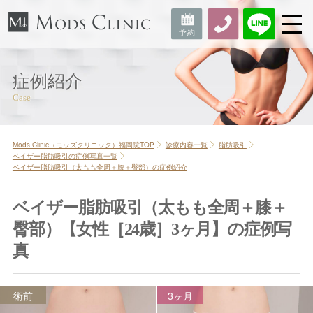
症例紹介
Mods Clinic（モッズクリニック）福岡院TOP
診療内容一覧
脂肪吸引
ベイザー脂肪吸引の症例写真一覧
ベイザー脂肪吸引（太もも全周＋膝＋臀部）の症例紹介
ベイザー脂肪吸引（太もも全周＋膝＋
臀部）【女性［24歳］3ヶ月】の症例写
真
術前
3ヶ月