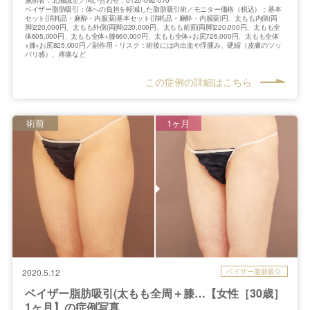
ベイザー脂肪吸引：体への負担を軽減した脂肪吸引術／モニター価格（税込）：基本
セット(消耗品・麻酔・内服薬)基本セット(消耗品・麻酔・内服薬)円、太もも内側(両
脚)220,000円、太もも外側(両脚)220,000円、太もも前面(両脚)220,000円、太もも全
体605,000円、太もも全体+膝660,000円、太もも全体+お尻726,000円、太もも全体
+膝+お尻825,000円／副作用・リスク：術後には内出血や浮腫み、硬縮（皮膚のツッ
パリ感）、疼痛など
この症例の詳細はこちら
術前
1ヶ月
ベイザー脂肪吸引
2020.5.12
ベイザー脂肪吸引(太もも全周＋膝…【女性［30歳］
1ヶ月】の症例写真