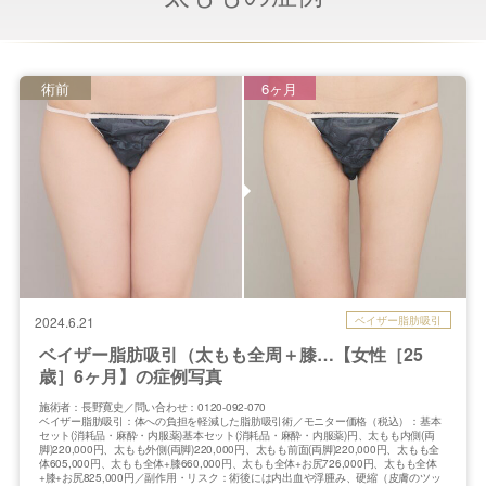
術前
6ヶ月
ベイザー脂肪吸引
2024.6.21
ベイザー脂肪吸引（太もも全周＋膝…【女性［25
歳］6ヶ月】の症例写真
施術者：長野寛史／問い合わせ：0120-092-070
ベイザー脂肪吸引：体への負担を軽減した脂肪吸引術／モニター価格（税込）：基本
セット(消耗品・麻酔・内服薬)基本セット(消耗品・麻酔・内服薬)円、太もも内側(両
脚)220,000円、太もも外側(両脚)220,000円、太もも前面(両脚)220,000円、太もも全
体605,000円、太もも全体+膝660,000円、太もも全体+お尻726,000円、太もも全体
+膝+お尻825,000円／副作用・リスク：術後には内出血や浮腫み、硬縮（皮膚のツッ