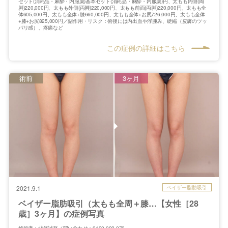
セット(消耗品・麻酔・内服薬)基本セット(消耗品・麻酔・内服薬)円、太もも内側(両
脚)220,000円、太もも外側(両脚)220,000円、太もも前面(両脚)220,000円、太もも全
体605,000円、太もも全体+膝660,000円、太もも全体+お尻726,000円、太もも全体
+膝+お尻825,000円／副作用・リスク：術後には内出血や浮腫み、硬縮（皮膚のツッ
パリ感）、疼痛など
この症例の詳細はこちら
術前
3ヶ月
ベイザー脂肪吸引
2021.9.1
ベイザー脂肪吸引（太もも全周＋膝…【女性［28
歳］3ヶ月】の症例写真
施術者：北條誠至／問い合わせ：0120-092-070