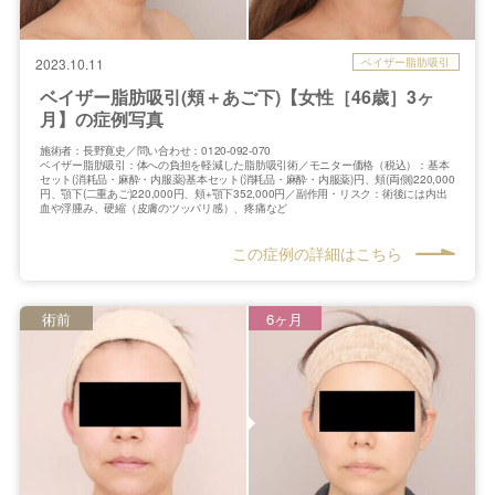
ベイザー脂肪吸引
2023.10.11
ベイザー脂肪吸引(頬＋あご下)【女性［46歳］3ヶ
月】の症例写真
施術者：長野寛史／問い合わせ：0120-092-070
ベイザー脂肪吸引：体への負担を軽減した脂肪吸引術／モニター価格（税込）：基本
セット(消耗品・麻酔・内服薬)基本セット(消耗品・麻酔・内服薬)円、頬(両側)220,000
円、顎下(二重あご)220,000円、頬+顎下352,000円／副作用・リスク：術後には内出
血や浮腫み、硬縮（皮膚のツッパリ感）、疼痛など
この症例の詳細はこちら
術前
6ヶ月