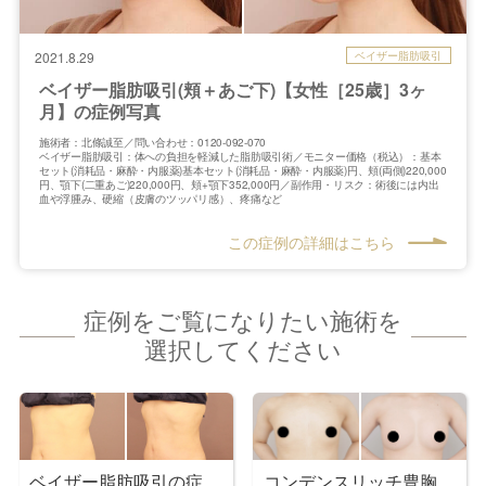
ベイザー脂肪吸引
2021.8.29
ベイザー脂肪吸引(頬＋あご下)【女性［25歳］3ヶ
月】の症例写真
施術者：北條誠至／問い合わせ：0120-092-070
ベイザー脂肪吸引：体への負担を軽減した脂肪吸引術／モニター価格（税込）：基本
セット(消耗品・麻酔・内服薬)基本セット(消耗品・麻酔・内服薬)円、頬(両側)220,000
円、顎下(二重あご)220,000円、頬+顎下352,000円／副作用・リスク：術後には内出
血や浮腫み、硬縮（皮膚のツッパリ感）、疼痛など
この症例の詳細はこちら
症例をご覧になりたい施術を
選択してください
ベイザー脂肪吸引の症
コンデンスリッチ豊胸