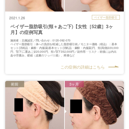
ベイザー脂肪吸引
2021.1.26
ベイザー脂肪吸引(頬＋あご下)【女性［52歳］3ヶ
月】の症例写真
施術者：北條誠至／問い合わせ：0120-092-070
ベイザー脂肪吸引：体への負担を軽減した脂肪吸引術／モニター価格（税込）：基本
セット(消耗品・麻酔・内服薬)基本セット(消耗品・麻酔・内服薬)円、頬(両側)220,000
円、顎下(二重あご)220,000円、頬+顎下352,000円／副作用・リスク：術後には内出
血や浮腫み、硬縮（皮膚のツッパリ感）、疼痛など
この症例の詳細はこちら
術前
3ヶ月