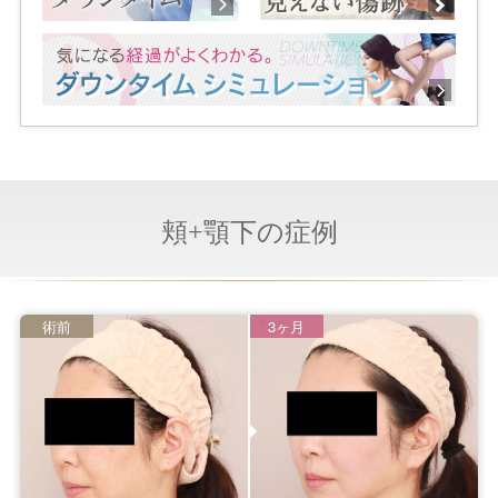
頬+顎下の症例
術前
3ヶ月