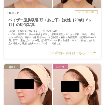
ベイザー脂肪吸引
2023.2.20
ベイザー脂肪吸引(頬＋あご下)【女性［29歳］6ヶ
月】の症例写真
施術者：北條誠至／問い合わせ：0120-092-070
ベイザー脂肪吸引：体への負担を軽減した脂肪吸引術／モニター価格（税込）：基本
セット(消耗品・麻酔・内服薬)基本セット(消耗品・麻酔・内服薬)円、頬(両側)220,000
円、顎下(二重あご)220,000円、頬+顎下352,000円／副作用・リスク：術後には内出
血や浮腫み、硬縮（皮膚のツッパリ感）、疼痛など
この症例の詳細はこちら
術前
3ヶ月