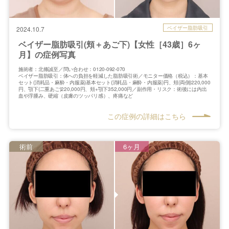
ベイザー脂肪吸引
2024.10.7
ベイザー脂肪吸引(頬＋あご下)【女性［43歳］6ヶ
月】の症例写真
施術者：北條誠至／問い合わせ：0120-092-070
ベイザー脂肪吸引：体への負担を軽減した脂肪吸引術／モニター価格（税込）：基本
セット(消耗品・麻酔・内服薬)基本セット(消耗品・麻酔・内服薬)円、頬(両側)220,000
円、顎下(二重あご)220,000円、頬+顎下352,000円／副作用・リスク：術後には内出
血や浮腫み、硬縮（皮膚のツッパリ感）、疼痛など
この症例の詳細はこちら
術前
6ヶ月