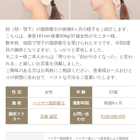
顔（頬・顎下）の脂肪吸引の術後6ヶ月の様子をご紹介します。
こちらは、身長161cm/体重50kg/37歳女性のモニター様。
数年前、他院で顎下の脂肪吸引を受けられたそうです。今回2度
目の施術となりますが、しっかりと変化しました。
モニター様ご本人からは「周りから『顔が小さくなった』と言わ
れる」と嬉しいお言葉を頂戴しました。
ご興味のある方はお気軽にご相談ください。患者様お一人おひと
りの状態に合わせて、ベストな方法をご提案いたします。
性 別
女性
年 齢
37歳
施 術
ベイザー脂肪吸引
撮影時期
術後6ヶ月
施術ドク
お問い合
北條 誠至
0120-092-070
ター
わせ
ベイザー脂肪吸引：ベイザー波という超音波により脂肪組