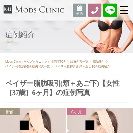
症例紹介
Mods Clinic（モッズクリニック）福岡院TOP
診療内容一覧
脂肪吸引
ベイザー脂肪吸引の症例写真一覧
ベイザー脂肪吸引(頬＋あご下)の症例紹介
ベイザー脂肪吸引(頬＋あご下)【女性
［37歳］6ヶ月】の症例写真
術前
6ヶ月