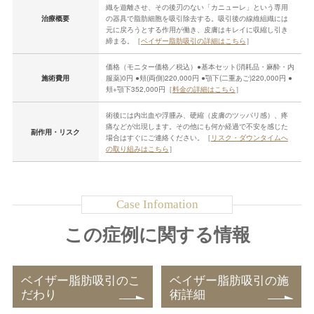
織を遊離させ、その後刃のない「カニューレ」という専用
治療概要
の器具で脂肪細胞を吸引除去する。吸引後の線維組織には
元に戻ろうとする作用が働き、皮膚はキレイに収縮し引き
締まる。［
ベイザー脂肪吸引の詳細はこちら
］
価格（モニター価格／税込）●基本セット(消耗品・麻酔・内
施術費用
服薬)0円 ●頬(両側)220,000円 ●顎下(二重あご)220,000円 ●
頬+顎下352,000円［
料金の詳細はこちら
］
術後には内出血や浮腫み、硬縮（皮膚のツッパリ感）、疼
痛などが出現します。その他にも何か経過で不安を感じた
副作用・リスク
場合はすぐにご連絡ください。［
リスク・ダウンタイムへ
の取り組みはこちら
］
この症例に関する情報
ベイザー脂肪吸引のこ
ベイザー脂肪吸引の施
だわり
術詳細