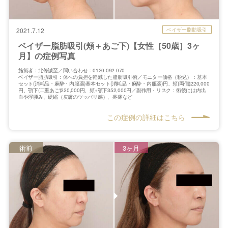
ベイザー脂肪吸引
2021.7.12
ベイザー脂肪吸引(頬＋あご下)【女性［50歳］3ヶ
月】の症例写真
施術者：北條誠至／問い合わせ：0120-092-070
ベイザー脂肪吸引：体への負担を軽減した脂肪吸引術／モニター価格（税込）：基本
セット(消耗品・麻酔・内服薬)基本セット(消耗品・麻酔・内服薬)円、頬(両側)220,000
円、顎下(二重あご)220,000円、頬+顎下352,000円／副作用・リスク：術後には内出
血や浮腫み、硬縮（皮膚のツッパリ感）、疼痛など
この症例の詳細はこちら
術前
3ヶ月