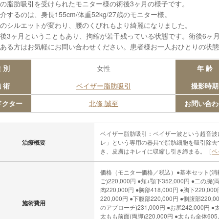
の脂肪吸引を受けられたモニター様の術後3ヶ月の様子です。
介するのは、身長155cm/体重52kg/27歳のモニター様。
のシルエットが変わり、腰のくびれもより綺麗になりました。
後3ヶ月ということもあり、拘縮が若干残っている状態です。術後6ヶ
ある方はお気軽にお問い合わせください。患者様お一人おひとりの状態
 別
女性
年 齢
 術
ベイザー脂肪吸引
撮影時期
ドクター
北條 誠至
お問い合わ
ベイザー脂肪吸引：ベイザー波という超音波
治療概要
レ」という専用の器具で脂肪細胞を吸引除去
き、皮膚はキレイに収縮し引き締まる。［
ベ
価格（モニター価格／税込）●基本セット(消耗品・
ご)220,000円 ●頬+顎下352,000円 ●二の腕(両
肉220,000円 ●胸部418,000円 ●胸下220,0
220,000円 ●下腹部220,000円 ●側腹部22
施術費用
のアプローチ)231,000円 ●お尻242,000円 ●
太もも前面(両脚)220,000円 ●太もも全体605