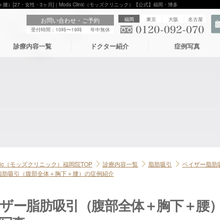
）[27・女性・3ヶ月]｜Mods Clinic（モッズクリニック）【公式】福岡・博多
お問い合わせ・ご予約
福岡
東京
大阪
名古屋
受付時間：10時〜19時
年中無休
診療内容一覧
ドクター紹介
症例写真
linic（モッズクリニック）福岡院TOP
診療内容一覧
脂肪吸引
ベイザー脂肪
脂肪吸引（腹部全体＋胸下＋腰）の症例紹介
ザー脂肪吸引（腹部全体＋胸下＋腰）