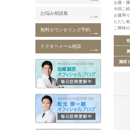
お腹・腰
今回ご紹
お悩み相談集
お腹周り
ただし術
ご興味の
無料カウンセリング予約
性
ドクターメール相談
施
施術