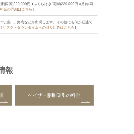
●膝(両脚)220,000円 ●ふくらはぎ(両脚)220,000円 ●足首(両
料金の詳細はこちら
］
パリ感）、疼痛などが出現します。その他にも何か経過で
［
リスク・ダウンタイムへの取り組みはこちら
］
情報
細
ベイザー脂肪吸引の料金