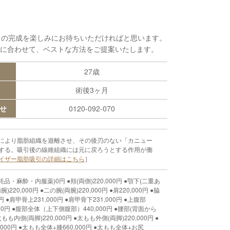
月の完成を楽しみにお待ちいただければと思います。
に合わせて、ベストな方法をご提案いたします。
27歳
術後3ヶ月
せ
0120-092-070
により脂肪組織を遊離させ、その後刃のない「カニュー
する。吸引後の線維組織には元に戻ろうとする作用が働
イザー脂肪吸引の詳細はこちら
］
麻酔・内服薬)0円 ●頬(両側)220,000円 ●顎下(二重あ
腕)220,000円 ●二の腕(両腕)220,000円 ●肩220,000円 ●脇
00円 ●肩甲骨上231,000円 ●肩甲骨下231,000円 ●上腹部
0,000円 ●腹部全体（上下側腹部）440,000円 ●腰部(背面から
太もも内側(両脚)220,000円 ●太もも外側(両脚)220,000円 ●
,000円 ●太もも全体+膝660,000円 ●太もも全体+お尻