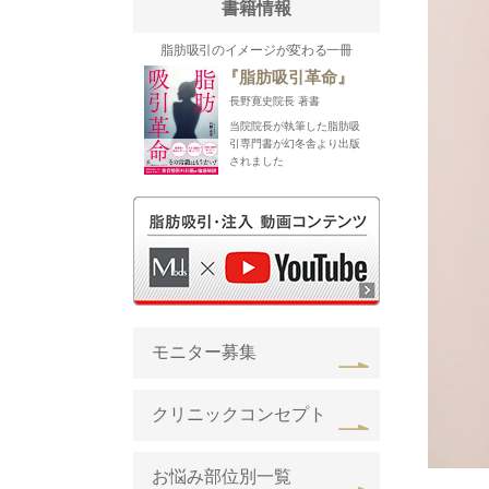
書籍情報
脂肪吸引のイメージが変わる一冊
『脂肪吸引革命』
長野寛史院長 著書
当院院長が執筆した脂肪吸
引専門書が幻冬舎より出版
されました
モニター募集
クリニックコンセプト
お悩み部位別一覧