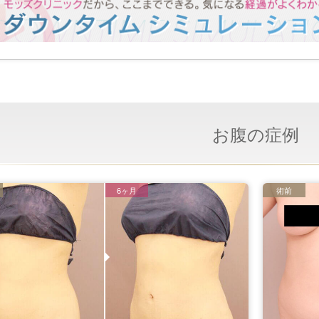
お腹の症例
6ヶ月
術前